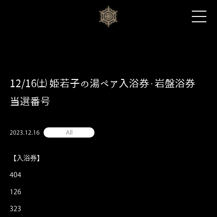
12/16㈯ 姫若子の湯ペア入浴券・岩盤浴券
当選番号
2023.12.16
All
【入浴券】
404
126
323